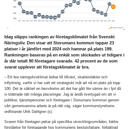
Idag släpps rankingen av företagsklimatet från Svenskt
Näringsliv. Den visar att Storumans kommun tappar 23
platser i år jämfört med 2024 och hamnar på plats 199.
Rankningen baseras på en enkät som skickades ut tidigare i
år där totalt 90 företagare svarade. 42 procent av de som
svarat upplever att företagsklimatet är bra.
– Ett bra näringslivsklimat bidrar till tillväxt, skatteintäkter och
inflyttning, varför vi har satt ett strategiskt mål att nå en plats på topp
100. Det är såklart en besvikelse att det har gått lite sämre än i fjol då
vi klättrade rätt många placeringar. Jag är ändå övertygad om att vi
politiker, tjänstepersoner och företagare i Storumans kommun genom
vårt gemensamma arbete är på rätt väg. säger kommunstyrelsens
ordförande Ulrik Dahlgren (s).
Svaren från företagen pekar på specifika utvecklingsområden, bättre
förståelse för företagande hos kommunens beslutsfattare, förbättrad