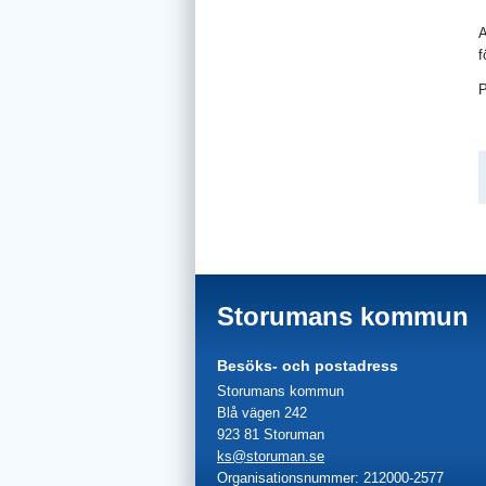
A
f
P
Storumans kommun
Besöks- och postadress
Storumans kommun
Blå vägen 242
923 81 Storuman
ks@storuman.se
Organisationsnummer: 212000-2577