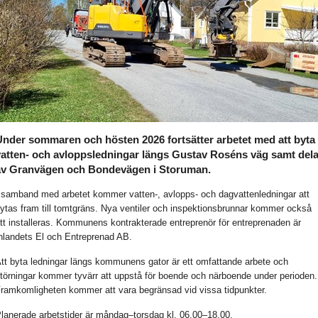
Under sommaren och hösten 2026 fortsätter arbetet med att byta
vatten- och avloppsledningar längs Gustav Roséns väg samt dela
av Granvägen och Bondevägen i Storuman.
 samband med arbetet kommer vatten-, avlopps- och dagvattenledningar att
ytas fram till tomtgräns. Nya ventiler och inspektionsbrunnar kommer också
tt installeras. Kommunens kontrakterade entreprenör för entreprenaden är
nlandets El och Entreprenad AB.
tt byta ledningar längs kommunens gator är ett omfattande arbete och
törningar kommer tyvärr att uppstå för boende och närboende under perioden.
ramkomligheten kommer att vara begränsad vid vissa tidpunkter.
lanerade arbetstider är måndag–torsdag kl. 06.00–18.00.