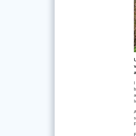
I
b
a
I
A
s
F
P