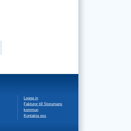
Facebook
Logga in
Fakturor till Storumans
in
kommun
Kontakta oss