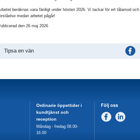
rbetet beräknas vara färdigt under hösten 2026. Vi tackar för ert tålamod och
örståelse medan arbetet pågår!
ublicerad den 26 maj 2026
Tipsa en vän
Följ oss
Ordinarie öppettider i
kundtjänst och
Facebook
Linked
reception
Måndag - fredag 08.00-
16.00