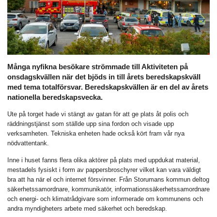
Många nyfikna besökare strömmade till Aktiviteten på
onsdagskvällen när det bjöds in till årets beredskapskväll
med tema totalförsvar. Beredskapskvällen är en del av årets
nationella beredskapsvecka.
Ute på torget hade vi stängt av gatan för att ge plats åt polis och
räddningstjänst som ställde upp sina fordon och visade upp
verksamheten. Tekniska enheten hade också kört fram vår nya
nödvattentank.
Inne i huset fanns flera olika aktörer på plats med uppdukat material,
mestadels fysiskt i form av pappersbroschyrer vilket kan vara väldigt
bra att ha när el och internet försvinner. Från Storumans kommun deltog
säkerhetssamordnare, kommunikatör, informationssäkerhetssamordnare
och energi- och klimatrådgivare som informerade om kommunens och
andra myndigheters arbete med säkerhet och beredskap.