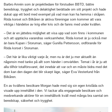
Barbro Amrén som är projektledare för förstudien BBTD, bättre
beredskap, trygghet och delaktighet berättade om sitt projekt och hade
dukat upp ett bord med exempel på vad man kan ha hemma i skåpen.
Röda korset och Bilkåren är aktiva föreningar som kommer att vara
viktiga i händelse av krig eller kris och de fanns med under kvällen.
– Det är en jättebra möjlighet att visa upp vad som finns i kommunen
och att upptäcka varandras verksamheter, Röda korset är ju också mer
än bara Kupan i Storuman, säger Gunilla Pettersson, ordförande för
Röda korset i Storuman.
– Det här är lika viktigt varje år, men nu är det ju mer aktuellt än
någonsin med tanke på allt som händer i omvärlden. Temat i år är ju att
alla tillhör totalförsvaret, det innebär att var och en måste bidra med det
dom kan den dagen det blir skarpt läge, säger Eva Vesterlund från
Bilkåren.
En av kvällens besökare Morgan hade med sig sin egen krislåda och
visade upp innehållet i den. Vi tackar alla engagerade besökare och
medverkande aktörer för en innehållsrik kväll med många bra samtal om
beredskap, säkerhet och trygghet.