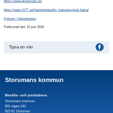
https://www.drugsmart.se/
https://www.1177.se/Vasterbotten/liv--halsa/psykisk-halsa/
Polisen i Västerbotten
Publicerad den 10 juni 2026
Fac
Tipsa en vän
Storumans kommun
Besöks- och postadress
Storumans kommun
Blå vägen 242
923 81 Storuman