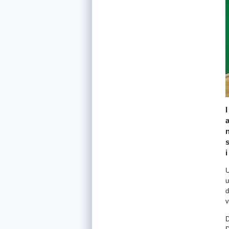
a
U
u
d
v
D