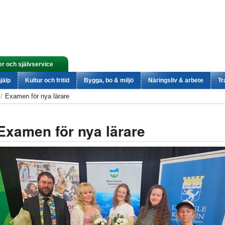
er och självservice
jälp
Kultur och fritid
Bygga, bo & miljö
Näringsliv & arbete
Tr
Examen för nya lärare
Examen för nya lärare