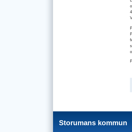
D
o
4
V
P
P
f
s
o
P
Storumans kommun