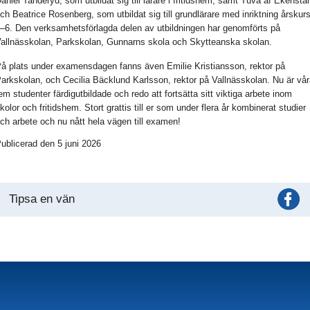
aniel Tanderyd, som utbildat sig till lärare i fritidshem, samt Tuva af Ekenst
ch Beatrice Rosenberg, som utbildat sig till grundlärare med inriktning årskur
–6. Den verksamhetsförlagda delen av utbildningen har genomförts på
allnässkolan, Parkskolan, Gunnarns skola och Skytteanska skolan.
å plats under examensdagen fanns även Emilie Kristiansson, rektor på
arkskolan, och Cecilia Bäcklund Karlsson, rektor på Vallnässkolan. Nu är vå
em studenter färdigutbildade och redo att fortsätta sitt viktiga arbete inom
kolor och fritidshem. Stort grattis till er som under flera år kombinerat studier
ch arbete och nu nått hela vägen till examen!
ublicerad den 5 juni 2026
Tipsa en vän