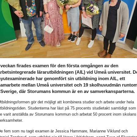
I veckan firades examen för den första omgången av den
rbetsintegrerade lärarutbildningen (AIL) vid Umeå universitet. D
nyutexaminerade har genomfört sin utbildning inom AIL, ett
samarbete mellan Umeå universitet och 19 skolhuvudmän runto
i Sverige, där Storumans kommun är en av samverkansparterna.
tbildningsformen gör det möjligt att kombinera studier och arbete under hela
tbildningstiden. Studenterna har läst på 75 procents studietakt samtidigt som
e varit anställda av Storumans kommun och arbetat 50 procent inom skolans
erksamheter.
e fem som nu tagit examen är Jessica Hammare, Marianne Viklund och