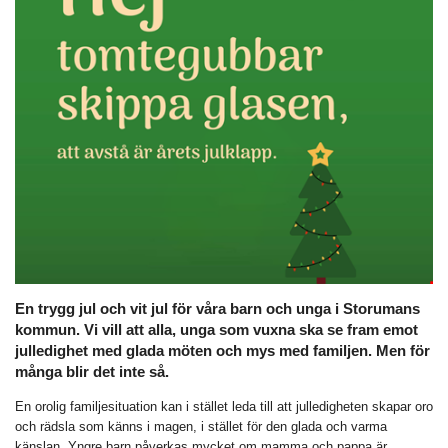
En trygg jul och vit jul för våra barn och unga i Storumans
kommun. Vi vill att alla, unga som vuxna ska se fram emot
julledighet med glada möten och mys med familjen. Men för
många blir det inte så.
En orolig familjesituation kan i stället leda till att julledigheten skapar oro
och rädsla som känns i magen, i stället för den glada och varma
känslan. Yngre barn påverkas mycket om mamma och pappa är