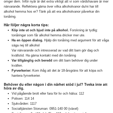
omger dem. Inför nyår är det extra viktigt att vi som vårdshavare är mer
närvarande. Reflektera gärna över vilka alkoholvanor du/ni har till
alkohol hemma hos er? Tänk på att era alkoholvanor påverkar din
tonåring.
Här följer några korta tips:
Köp inte ut och bjud inte på alkohol.
Forskning är tydlig:
tonåringar som får alkohol hemma dricker mer ute.
Ha en öppen dialog.
Hjälp din tonåring med argument för att våga
säga nej till alkohol
Var närvarande och intresserad av vad ditt barn gör dag och
kvällstid. Ha gärna kontakt med din tonåring
Var tillgänglig och beredd
om ditt barn behöver dig under
kvällen.
Fyrverkerier:
Kom ihåg att det är 18-årsgräns för att köpa och
hantera fyrverkerier.
Behöver du eller någon i din närhet stöd i jul? Tveka inte att
höra av dig.
Vid pågående brott eller fara för liv och hälsa: 112
Polisen: 114 14
Sjukvården: 1117
Socialtjänsten Storuman: 0951-140 00 (växel)