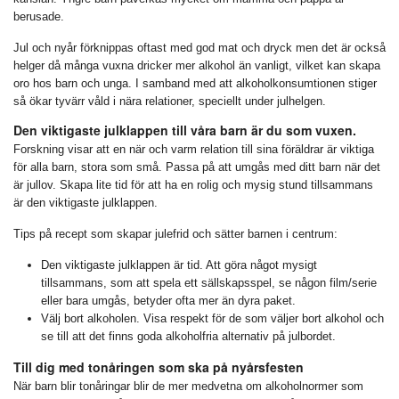
berusade.
Jul och nyår förknippas oftast med god mat och dryck men det är också
helger då många vuxna dricker mer alkohol än vanligt, vilket kan skapa
oro hos barn och unga. I samband med att alkoholkonsumtionen stiger
så ökar tyvärr våld i nära relationer, speciellt under julhelgen.
Den viktigaste julklappen till våra barn är du som vuxen.
Forskning visar att en när och varm relation till sina föräldrar är viktiga
för alla barn, stora som små. Passa på att umgås med ditt barn när det
är jullov. Skapa lite tid för att ha en rolig och mysig stund tillsammans
är den viktigaste julklappen.
Tips på recept som skapar julefrid och sätter barnen i centrum:
Den viktigaste julklappen är tid. Att göra något mysigt
tillsammans, som att spela ett sällskapsspel, se någon film/serie
eller bara umgås, betyder ofta mer än dyra paket.
Välj bort alkoholen. Visa respekt för de som väljer bort alkohol och
se till att det finns goda alkoholfria alternativ på julbordet.
Till dig med tonåringen som ska på nyårsfesten
När barn blir tonåringar blir de mer medvetna om alkoholnormer som