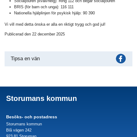
Socialjouren (kväll/helg): Ring 112 och begär socialjouren
BRIS (för barn och unga): 116 111
Nationella hjälplinjen för psykisk hjälp: 90 390
Vi vill med detta önska er alla en riktigt trygg och god jul!
Publicerad den 22 december 2025
Fac
Tipsa en vän
Storumans kommun
Besöks- och postadress
Storumans kommun
Blå vägen 242
923 81 Storuman