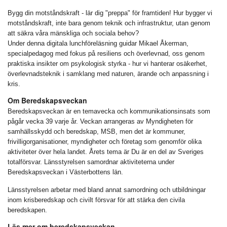
Bygg din motståndskraft - lär dig "preppa" för framtiden! Hur bygger vi
motståndskraft, inte bara genom teknik och infrastruktur, utan genom
att säkra våra mänskliga och sociala behov?
Under denna digitala lunchföreläsning guidar Mikael Åkerman,
specialpedagog med fokus på resiliens och överlevnad, oss genom
praktiska insikter om psykologisk styrka - hur vi hanterar osäkerhet,
överlevnadsteknik i samklang med naturen, ärande och anpassning i
kris.
Om Beredskapsveckan
Beredskapsveckan är en temavecka och kommunikationsinsats som
pågår vecka 39 varje år. Veckan arrangeras av Myndigheten för
samhällsskydd och beredskap, MSB, men det är kommuner,
frivilligorganisationer, myndigheter och företag som genomför olika
aktiviteter över hela landet. Årets tema är Du är en del av Sveriges
totalförsvar. Länsstyrelsen samordnar aktiviteterna under
Beredskapsveckan i Västerbottens län.
Länsstyrelsen arbetar med bland annat samordning och utbildningar
inom krisberedskap och civilt försvar för att stärka den civila
beredskapen.
Läs mer om beredskapsveckan