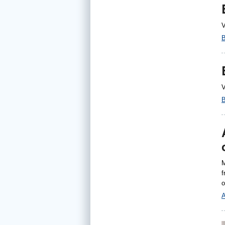
V
B
V
B
M
f
o
A