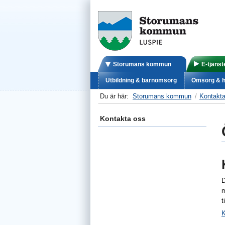
Storumans kommun
E-tjänst
Utbildning & barnomsorg
Omsorg & h
Du är här:
Storumans kommun
Kontakt
Kontakta oss
D
m
t
K