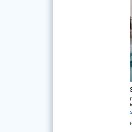
P
b
S
P